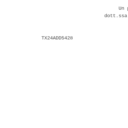
                           Un p
                      dott.ssa