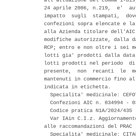
all'attuazione del comma 1-bis
24 aprile 2006, n.219,  e'  au
impatto  sugli  stampati,  dov
confezioni sopra elencate e la
alla Azienda titolare dell'AIC
modifiche autorizzate, dalla d
RCP; entro e non oltre i sei m
lotti gia' prodotti dalla data
lotti prodotti nel periodo  di
presente,  non  recanti  le  m
mantenuti in commercio fino al
indicata in etichetta. 

  Specialita' medicinale: CEFO
  Confezioni AIC n. 034994 - 03
  Codice pratica N1A/2024/435 

  Var IAin C.I.z. Aggiornament
alle raccomandazioni del PRAC 
  Specialita' medicinale: CITA