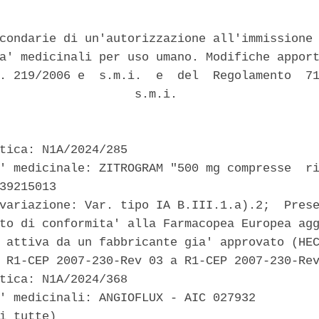
condarie di un'autorizzazione all'immissione 
a' medicinali per uso umano. Modifiche apport
. 219/2006 e  s.m.i.  e  del  Regolamento  71
                   s.m.i. 

tica: N1A/2024/285 

' medicinale: ZITROGRAM "500 mg compresse  ri
39215013 

variazione: Var. tipo IA B.III.1.a).2;  Prese
to di conformita' alla Farmacopea Europea agg
 attiva da un fabbricante gia' approvato (HEC
 R1-CEP 2007-230-Rev 03 a R1-CEP 2007-230-Rev
tica: N1A/2024/368 

' medicinali: ANGIOFLUX - AIC 027932 

i tutte) 
