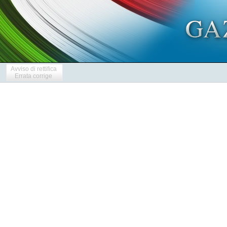
Avviso di rettifica
Errata corrige