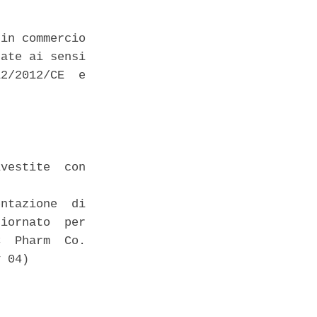
in commercio

ate ai sensi

2/2012/CE  e

vestite  con

ntazione  di

iornato  per

  Pharm  Co.

 04) 
