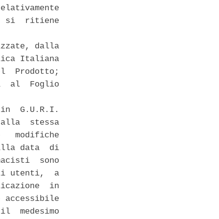
elativamente

 si  ritiene

zzate, dalla

ica Italiana

l  Prodotto;

  al  Foglio

in  G.U.R.I.

alla  stessa

   modifiche

lla data  di

acisti  sono

i utenti,  a

icazione  in

 accessibile

il  medesimo
