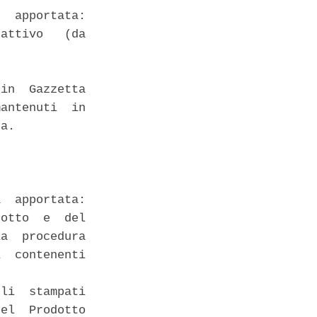
  apportata:

attivo   (da

in  Gazzetta

antenuti  in

a. 

  apportata:

otto  e  del

a  procedura

  contenenti

li  stampati

el  Prodotto
