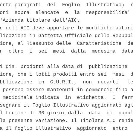
ente paragrafi  del  Foglio  Illustrativo)  r
oni  sopra  elencate  e  la  responsabilita' 
'Azienda titolare dell'AIC. 

e dell'AIC deve apportare le modifiche autori
licazione in Gazzetta Ufficiale della Repubbl
ione, al Riassunto delle  Caratteristiche  de
n  oltre  i  sei  mesi  dalla  medesima  data
. 

i gia' prodotti alla data di  pubblicazione  
ione, che i lotti prodotti entro sei  mesi  d
bblicazione  in  G.U.R.I.,  non  recanti   le
 possono essere mantenuti in commercio fino a
 medicinale indicata  in  etichetta.  I  farm
segnare il Foglio Illustrativo aggiornato agl
l termine di 30 giorni dalla  data  di  pubbl
la presente variazione. Il Titolare AIC rende
a il foglio illustrativo  aggiornato  entro  