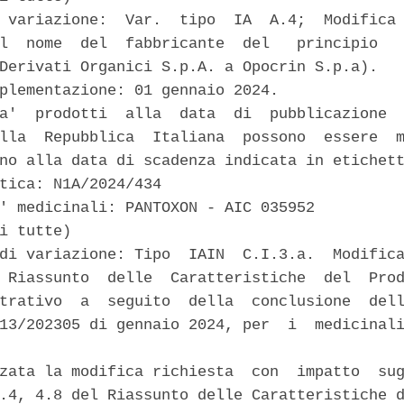
 variazione:  Var.  tipo  IA  A.4;  Modifica 
l  nome  del  fabbricante  del   principio   
Derivati Organici S.p.A. a Opocrin S.p.a). 

plementazione: 01 gennaio 2024. 

a'  prodotti  alla  data  di  pubblicazione  
lla  Repubblica  Italiana  possono  essere  m
no alla data di scadenza indicata in etichett
tica: N1A/2024/434 

' medicinali: PANTOXON - AIC 035952 

i tutte) 

di variazione: Tipo  IAIN  C.I.3.a.  Modifica
 Riassunto  delle  Caratteristiche  del  Prod
trativo  a  seguito  della  conclusione  dell
13/202305 di gennaio 2024, per  i  medicinali


zata la modifica richiesta  con  impatto  sug
.4, 4.8 del Riassunto delle Caratteristiche d