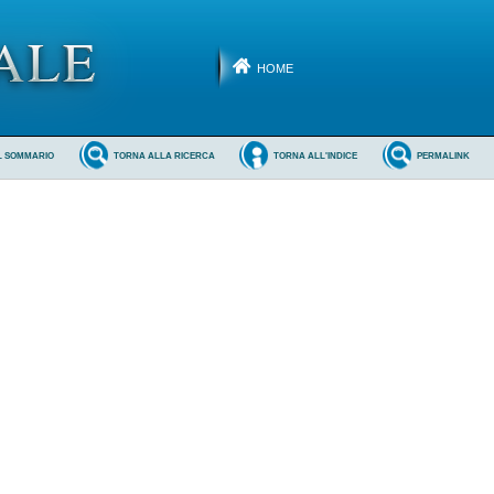
HOME
L SOMMARIO
TORNA ALLA RICERCA
TORNA ALL'INDICE
PERMALINK