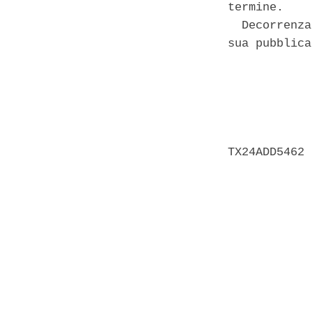
termine. 

  Decorrenza
sua pubblica
            
            