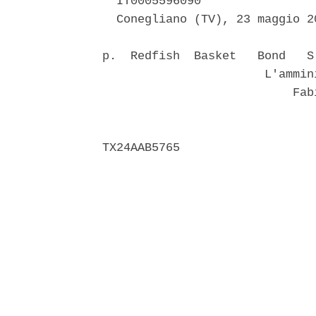
  IT0005596090 

  Conegliano (TV), 23 maggio 20
p.  Redfish  Basket   Bond   S
                       L'ammin
                           Fabi