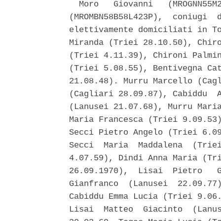
  Moro   Giovanni   (MROGNN55M2
(MROMBN58B58L423P),  coniugi  d
elettivamente domiciliati in To
Miranda (Triei 28.10.50), Chiro
(Triei 4.11.39), Chironi Palmin
(Triei 5.08.55), Bentivegna Cat
21.08.48). Murru Marcello (Cagl
(Cagliari 28.09.87), Cabiddu  A
(Lanusei 21.07.68), Murru Maria
Maria Francesca (Triei 9.09.53)
Secci Pietro Angelo (Triei 6.09
Secci  Maria  Maddalena  (Triei
4.07.59), Dindi Anna Maria (Tri
26.09.1970),  Lisai  Pietro   G
Gianfranco  (Lanusei  22.09.77)
Cabiddu Emma Lucia (Triei 9.06.
Lisai  Matteo  Giacinto  (Lanus