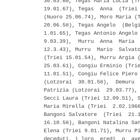
30.03.60, Tegas Maria Lucia (Tr
19.01.67), Tegas  Anna  (Triei 
(Nuoro 25.06.74), Moro Maria (T
20.06.58), Tegas Angelo  (Belgi
1.01.65), Tegas Antonio Angelo 
9.03.39),  Murru  Anna  Maria  
12.3.43), Murru  Mario  Salvato
(Triei 15.01.54), Murru Argia (
25.03.61), Congiu Erminio (Trie
11.01.51), Congiu Felice Piero 
(Lotzorai  30.01.58),  Demuru  
Patrizia (Lotzorai  29.03.77), 
Secci Laura (Triei 12.09.51), S
Maria Mirella (Triei  2.02.1966
Bangoni Salvatore  (Triei  21.1
16.10.58), Bangoni Natalina San
Elena (Triei 9.01.71), Murru Pi
deceduti, i loro  eredi  o  ave