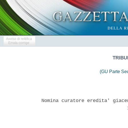
Avviso di rettifica
Errata corrige
TRIBU
(GU Parte Se
Nomina curatore eredita' giace
                              1