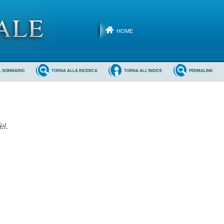
HOME
L SOMMARIO
TORNA ALLA RICERCA
TORNA ALL'INDICE
PERMALINK
el.