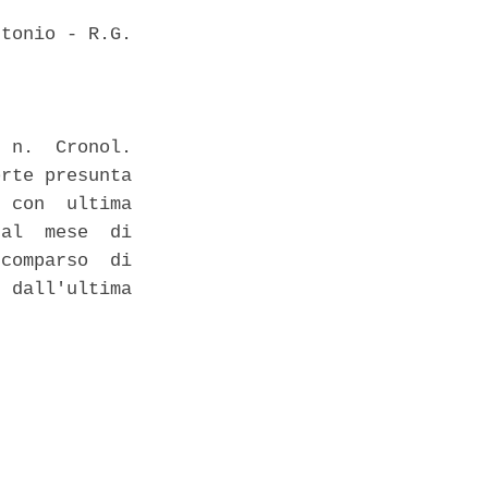
tonio - R.G.

 n.  Cronol.

rte presunta

 con  ultima

al  mese  di

comparso  di

 dall'ultima
