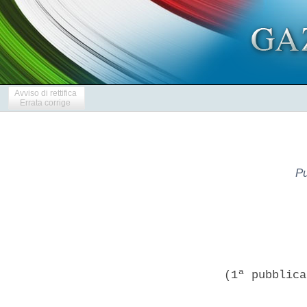
Avviso di rettifica
Errata corrige
Pu
(1ª pubblica