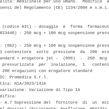
alita' medicinale per uso umano.  Modifica  a
sensi del Regolamento (CE) 1234/2008 e s.m.i.
 (codice AIC) - dosaggio  e  forma  farmaceut
023440) - 250 mcg + 100 mcg sospensione press
: (062) - 250 mcg + 100 mcg sospensione press
1 contenitore  sotto  pressione  da  200  ero
andard + erogatore jet -  (098)  -  250  mcg 
 pressurizzata  per  inalazione,  1   conteni
 200 erogazioni con erogatore standard 

IC: Promedica S.r.l. 

tica: N1A/2023/1416 

variazione: Variazione di Tipo IA 

difica: 

- A.7 Sopressione del  fornitore  di  un  ecc
el dossier) (Eccipiente: Norflurane  HFA134a,