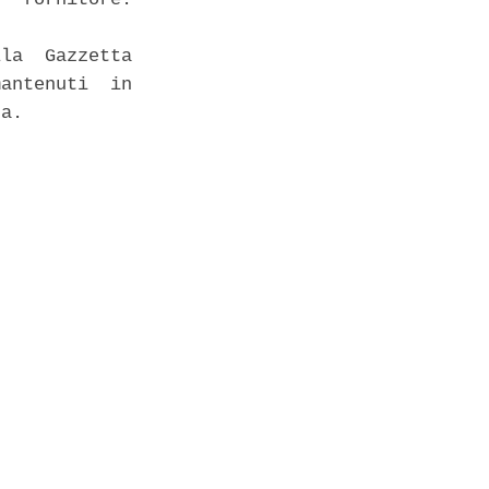
la  Gazzetta

antenuti  in

a. 
