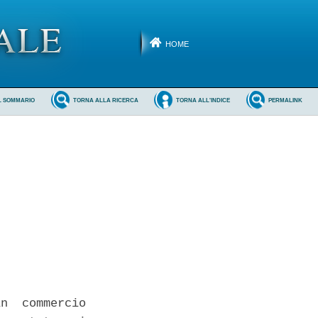
HOME
L SOMMARIO
TORNA ALLA RICERCA
TORNA ALL'INDICE
PERMALINK
n  commercio
