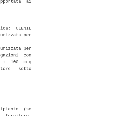
pportata  ai

 

ica:  CLENIL

urizzata per

urizzata per

gazioni  con

 +  100  mcg

tore   sotto

ipiente  (se

  fornitore:
