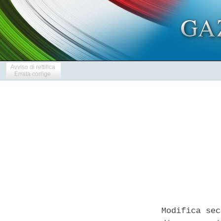
Avviso di rettifica
Errata corrige
Modifica sec