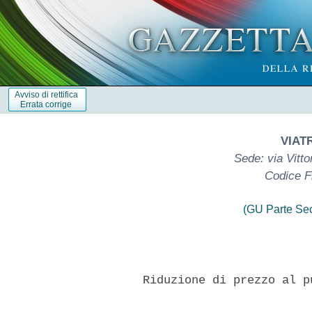
Avviso di rettifica
Errata corrige
VIATR
Sede: via Vitto
Codice F
(GU Parte Se
      Riduzione di prezzo al p