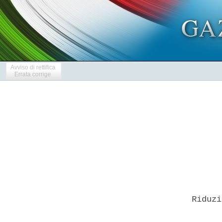
Avviso di rettifica
Errata corrige
      Riduzi