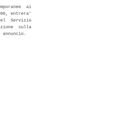
mporanee  ai

06, entrera'

el  Servizio

zione  sulla

 annuncio. 
