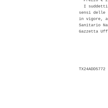
  Prezzo € 2
  I suddetti
sensi delle 
in vigore, a
Sanitario Na
Gazzetta Uff
            
            