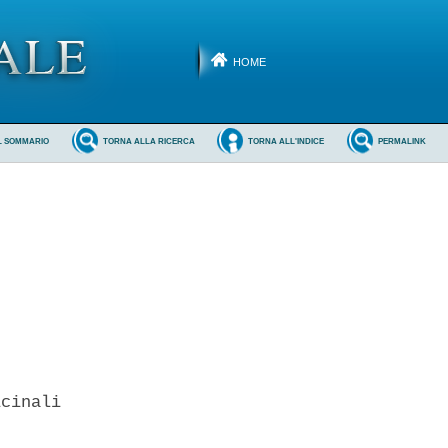
HOME
L SOMMARIO
TORNA ALLA RICERCA
TORNA ALL'INDICE
PERMALINK
cinali 
