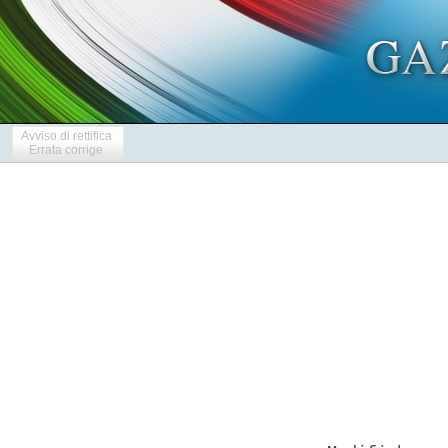
Avviso di rettifica
Errata corrige