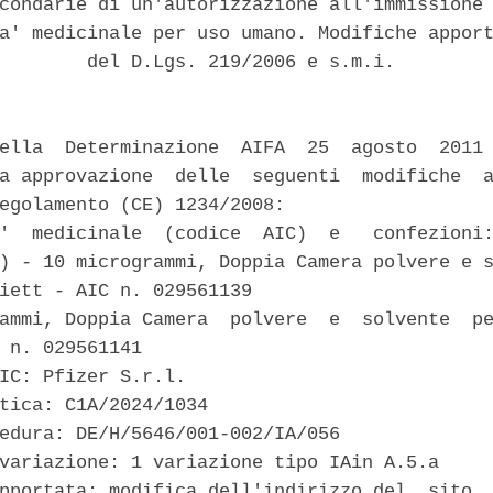
condarie di un'autorizzazione all'immissione 
a' medicinale per uso umano. Modifiche apport
        del D.Lgs. 219/2006 e s.m.i. 

ella  Determinazione  AIFA  25  agosto  2011 
a approvazione  delle  seguenti  modifiche  a
egolamento (CE) 1234/2008: 

'  medicinale  (codice  AIC)  e   confezioni:
) - 10 microgrammi, Doppia Camera polvere e s
iett - AIC n. 029561139 

ammi, Doppia Camera  polvere  e  solvente  pe
 n. 029561141 

IC: Pfizer S.r.l. 

tica: C1A/2024/1034 

edura: DE/H/5646/001-002/IA/056 

variazione: 1 variazione tipo IAin A.5.a 

pportata: modifica dell'indirizzo del  sito  