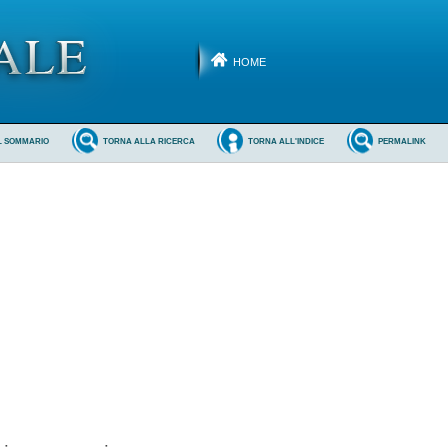
HOME
L SOMMARIO
TORNA ALLA RICERCA
TORNA ALL'INDICE
PERMALINK