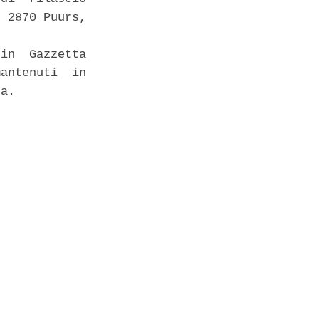
 2870 Puurs,

in  Gazzetta

antenuti  in

a. 
