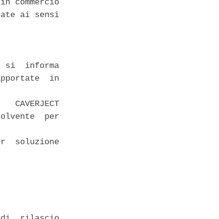
in commercio

ate ai sensi

 si  informa

pportate  in

   CAVERJECT

olvente  per

r  soluzione

di  rilascio
