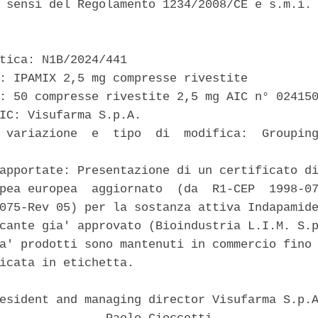
 sensi del Regolamento 1234/2008/CE e s.m.i. 
tica: N1B/2024/441 

: IPAMIX 2,5 mg compresse rivestite 

: 50 compresse rivestite 2,5 mg AIC n° 024150
IC: Visufarma S.p.A. 

 variazione  e  tipo  di  modifica:  Grouping


apportate: Presentazione di un certificato di
pea europea  aggiornato  (da  R1-CEP  1998-07
075-Rev 05) per la sostanza attiva Indapamide
cante gia' approvato (Bioindustria L.I.M. S.p
a' prodotti sono mantenuti in commercio fino 
icata in etichetta. 

esident and managing director Visufarma S.p.A