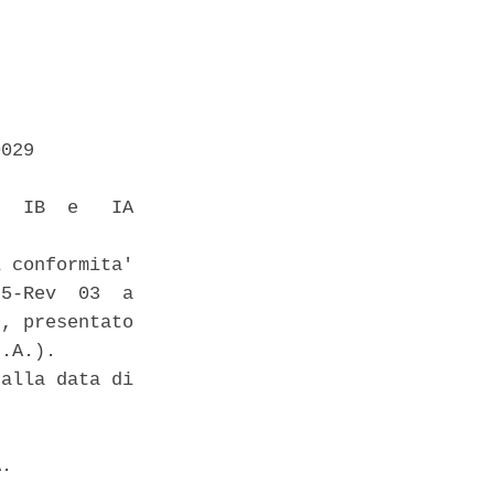


029 

  IB  e   IA

 conformita'

5-Rev  03  a

, presentato

.A.). 

alla data di

. 
