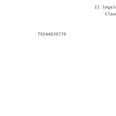
                      Il legal
                          Claud