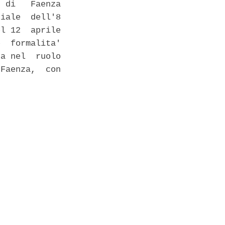
 di   Faenza

iale  dell'8

l 12  aprile

  formalita'

a nel  ruolo

Faenza,  con
