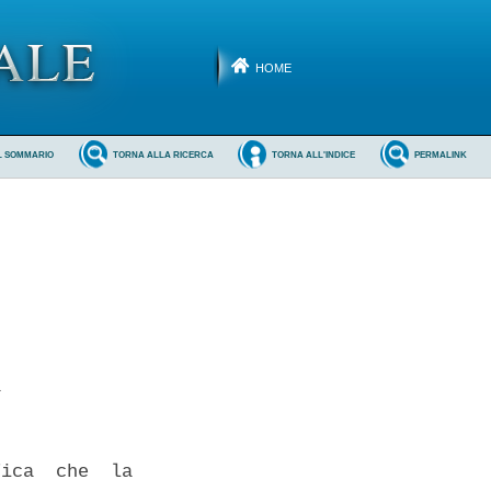
HOME
L SOMMARIO
TORNA ALLA RICERCA
TORNA ALL'INDICE
PERMALINK
 

ica  che  la
