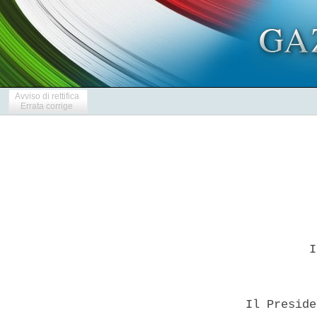
Avviso di rettifica
Errata corrige
           I
  Il Preside