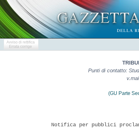
Avviso di rettifica
Errata corrige
TRIBU
Punti di contatto: St
v.ma
(GU Parte Se
  Notifica per pubblici procla