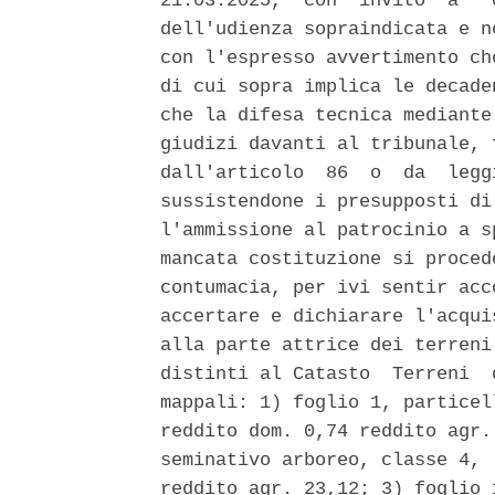
21.03.2025,  con  invito  a   
dell'udienza sopraindicata e n
con l'espresso avvertimento ch
di cui sopra implica le decade
che la difesa tecnica mediante
giudizi davanti al tribunale, 
dall'articolo  86  o  da  legg
sussistendone i presupposti di
l'ammissione al patrocinio a s
mancata costituzione si proced
contumacia, per ivi sentir acc
accertare e dichiarare l'acqui
alla parte attrice dei terreni
distinti al Catasto  Terreni  
mappali: 1) foglio 1, particel
reddito dom. 0,74 reddito agr.
seminativo arboreo, classe 4, 
reddito agr. 23,12; 3) foglio 