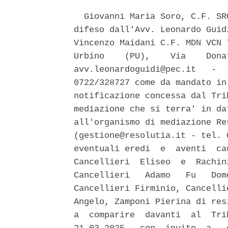
  Giovanni Maria Soro, C.F. SR
difeso dall'Avv. Leonardo Guid
Vincenzo Maidani C.F. MDN VCN 
Urbino    (PU),    Via    Dona
avv.leonardoguidi@pec.it   -  
0722/328727 come da mandato in
notificazione concessa dal Tri
mediazione che si terra' in da
all'organismo di mediazione Re
(gestione@resolutia.it - tel. 
eventuali eredi  e  aventi  ca
Cancellieri  Eliseo  e  Rachin
Cancellieri   Adamo   Fu   Dom
Cancellieri Firminio, Cancelli
Angelo, Zamponi Pierina di res
a  comparire  davanti  al  Tri