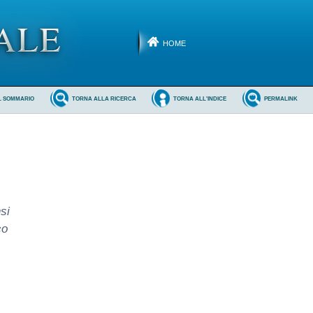
HOME
L SOMMARIO
TORNA ALLA RICERCA
TORNA ALL'INDICE
PERMALINK
nsi
co