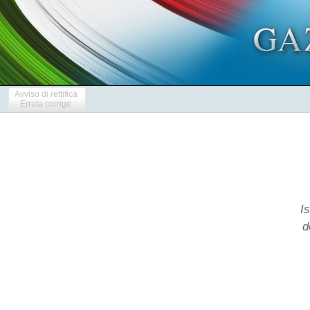
Avviso di rettifica
Errata corrige
Is
d