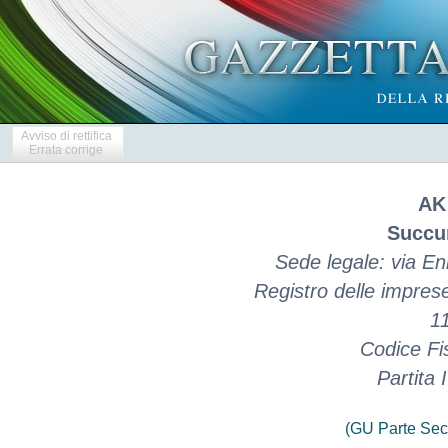
Avviso di rettifica
Errata corrige
AK
Succur
Sede legale: via En
Registro delle impres
1
Codice Fi
Partita
(GU Parte Sec