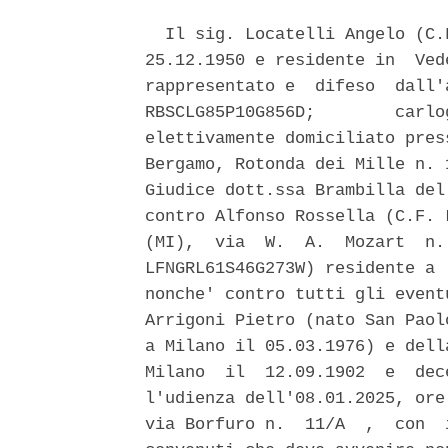
  Il sig. Locatelli Angelo (C.
25.12.1950 e residente in  Ved
rappresentato e  difeso  dall'
RBSCLG85P10G856D;        carlo
elettivamente domiciliato pres
Bergamo, Rotonda dei Mille n. 
Giudice dott.ssa Brambilla del
contro Alfonso Rossella (C.F. 
(MI),  via  W.  A.  Mozart  n.
LFNGRL61S46G273W) residente a 
nonche' contro tutti gli event
Arrigoni Pietro (nato San Paol
a Milano il 05.03.1976) e dell
Milano  il  12.09.1902  e  dec
l'udienza dell'08.01.2025, ore
via Borfuro n.  11/A  ,  con  