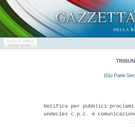
Avviso di rettifica
Errata corrige
TRIBUN
(GU Parte Sec
Notifica per pubblici proclami
undecies c.p.c. e comunicazion
                              3