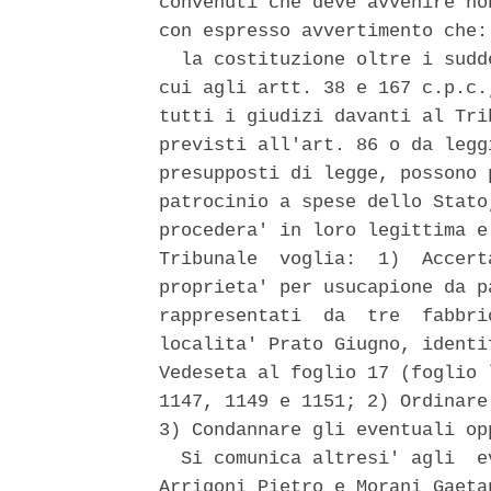
convenuti che deve avvenire no
con espresso avvertimento che: 
  la costituzione oltre i sudd
cui agli artt. 38 e 167 c.p.c.
tutti i giudizi davanti al Tri
previsti all'art. 86 o da legg
presupposti di legge, possono 
patrocinio a spese dello Stato
procedera' in loro legittima e
Tribunale  voglia:  1)  Accert
proprieta' per usucapione da p
rappresentati  da  tre  fabbri
localita' Prato Giugno, identi
Vedeseta al foglio 17 (foglio 
1147, 1149 e 1151; 2) Ordinare
3) Condannare gli eventuali op
  Si comunica altresi' agli  e
Arrigoni Pietro e Morani Gaeta