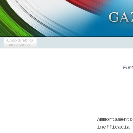
Avviso di rettifica
Errata corrige
Punt
Ammortamento
inefficacia 