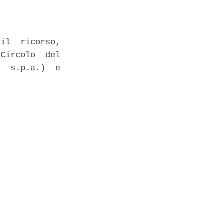
il  ricorso,

Circolo  del

  s.p.a.)  e
