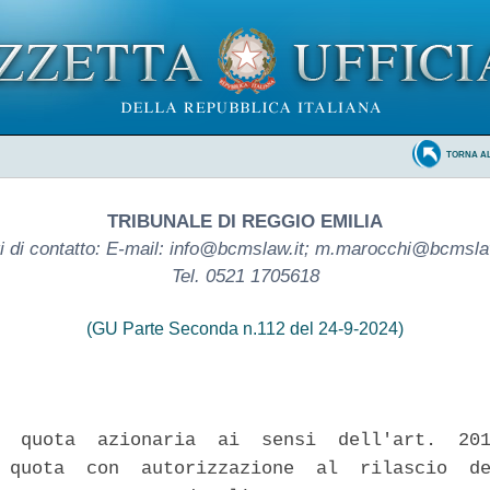
TORNA A
TRIBUNALE DI REGGIO EMILIA
i di contatto: E-mail: info@bcmslaw.it; m.marocchi@bcmslaw
Tel. 0521 1705618
(GU Parte Seconda n.112 del 24-9-2024)
  quota  azionaria  ai  sensi  dell'art.  201
 quota  con  autorizzazione  al  rilascio  de