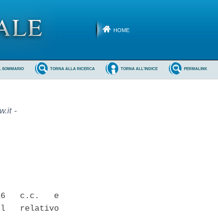
HOME
L SOMMARIO
TORNA ALLA RICERCA
TORNA ALL'INDICE
PERMALINK
.it -
6   c.c.   e

l   relativo
