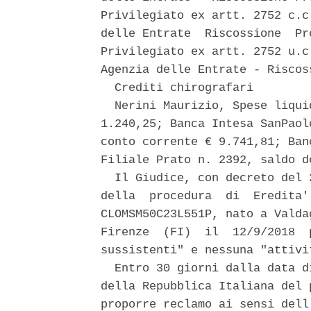
Privilegiato ex artt. 2752 c.c
delle Entrate  Riscossione  Pr
Privilegiato ex artt. 2752 u.c
Agenzia delle Entrate - Riscos
  Crediti chirografari 

  Nerini Maurizio, Spese liqui
1.240,25; Banca Intesa SanPaol
conto corrente € 9.741,81; Ban
Filiale Prato n. 2392, saldo d
  Il Giudice, con decreto del 
della  procedura  di  Eredita'
CLOMSM50C23L551P, nato a Valda
Firenze  (FI)  il  12/9/2018  
sussistenti" e nessuna "attivi
  Entro 30 giorni dalla data d
della Repubblica Italiana del 
proporre reclamo ai sensi dell