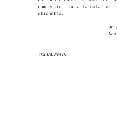
GU, non recanti le modifiche a
commercio fino alla data  di  
etichetta. 

                           Un p
                           Sant