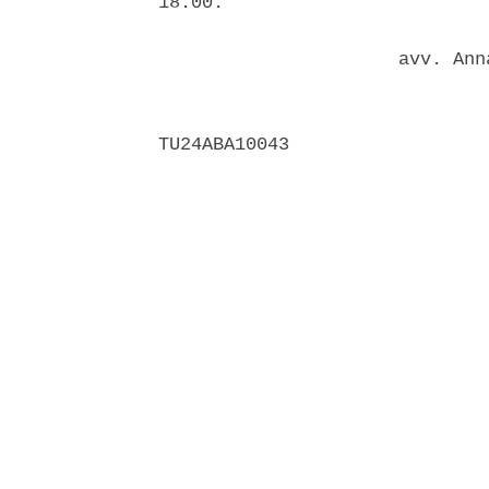
18.00. 

                      avv. Ann