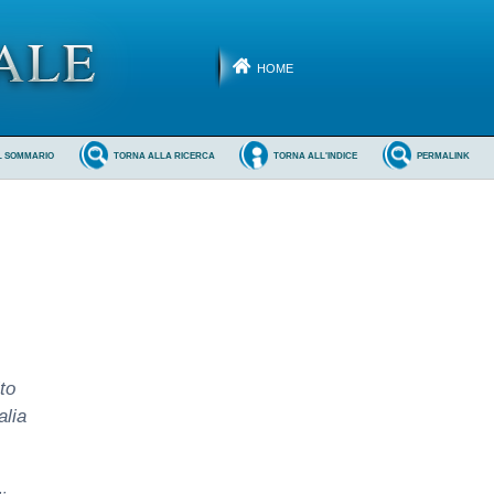
HOME
L SOMMARIO
TORNA ALLA RICERCA
TORNA ALL'INDICE
PERMALINK
to
alia