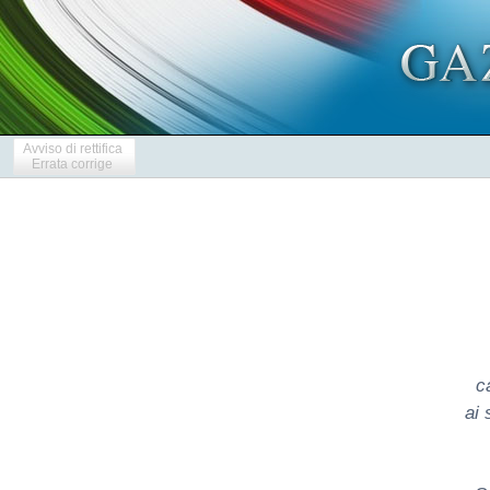
Avviso di rettifica
Errata corrige
c
ai 