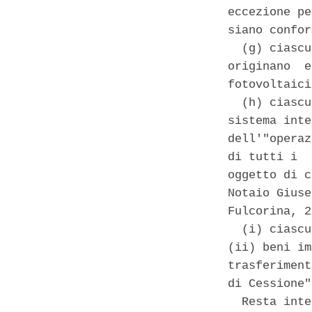
eccezione pe
siano confor
  (g) ciascu
originano  e
fotovoltaici
  (h) ciascu
sistema inte
dell'"operaz
di tutti i  
oggetto di c
Notaio Giuse
Fulcorina, 2
  (i) ciascu
(ii) beni im
trasferiment
di Cessione"
  Resta inte