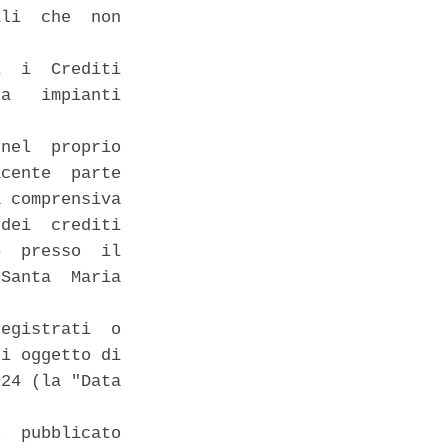
li  che  non

  i  Crediti

a   impianti

nel  proprio

cente  parte

 comprensiva

dei  crediti

  presso  il

Santa  Maria

egistrati  o

i oggetto di

24 (la "Data

  pubblicato
