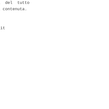
  del  tutto

 contenuta. 

it 
