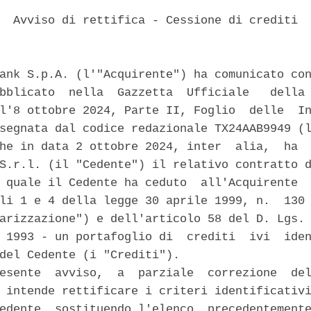
  Avviso di rettifica - Cessione di crediti 

ank S.p.A. (l'"Acquirente") ha comunicato con
bblicato  nella  Gazzetta  Ufficiale   della 
l'8 ottobre 2024, Parte II, Foglio  delle  In
segnata dal codice redazionale TX24AAB9949 (l
he in data 2 ottobre 2024, inter  alia,  ha  
S.r.l. (il "Cedente") il relativo contratto d
 quale il Cedente ha ceduto  all'Acquirente  
li 1 e 4 della legge 30 aprile 1999, n.  130 
arizzazione") e dell'articolo 58 del D. Lgs. 
 1993 - un portafoglio di  crediti  ivi  iden
del Cedente (i "Crediti"). 

esente  avviso,  a  parziale  correzione  del
 intende rettificare i criteri identificativi
edente, sostituendo l'elenco  precedentemente