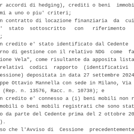
r accordi di hedging), crediti o beni  immobi
mi a uno o piu' criteri; 

n contratto di locazione finanziaria  da  cui
'  stato  sottoscritto   con   riferimento   
; 

n credito e' stato identificato dal Cedente  
rno di gestione con il relativo NDG  come  fa
ione Vela", come risultante da apposita lista
relativi  codici  rapporto  (identificativi  
essione) depositata in data 27 settembre 2024
ppe Ottavio Mannella con sede in Milano, Via 
 (Rep. n. 13576, Racc. n. 10738); e 

n credito e' connesso a (i) beni mobili non r
mobili o beni mobili registrati che sono stat
o da parte del Cedente prima del 2 ottobre 20
). 

so che l'Avviso di  Cessione  precedentemente