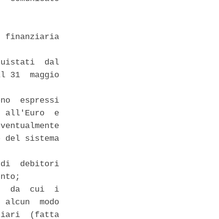
 

 finanziaria

uistati  dal

l 31  maggio

no  espressi

 all'Euro  e

ventualmente

 del sistema



di  debitori

nto; 

  da  cui  i

 alcun  modo

iari  (fatta
