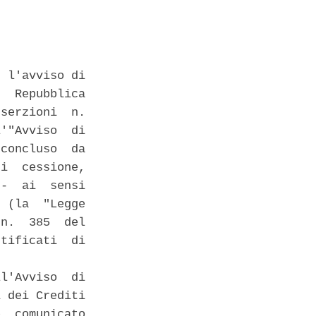
 l'avviso di

  Repubblica

serzioni  n.

'"Avviso  di

concluso  da

i  cessione,

-  ai  sensi

 (la  "Legge

n.  385  del

tificati  di

l'Avviso  di

 dei Crediti

  comunicato
