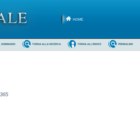
HOME
L SOMMARIO
TORNA ALLA RICERCA
TORNA ALL'INDICE
PERMALINK
0365