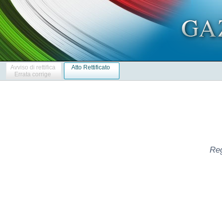
Avviso di rettifica
Atto Rettificato
Errata corrige
Reg