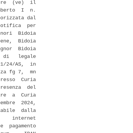
re  (ve)  il

berto  I  n.

orizzata dal

otifica  per

nori  Bidoia

ene,  Bidoia

gnor  Bidoia

 di   legale

1/24/AS,  in

za fg 7,  mn

resso  Curia

resenza  del

re  a  Curia

embre  2024,

abile  dalla

    internet

e  pagamento
