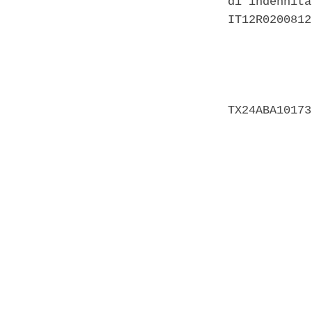
di indennita
IT12R0200812
            