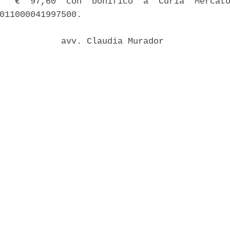
'  €  97,60  con  bonifico  a  Curia  Mercato
011000041997500. 

            avv. Claudia Murador 
