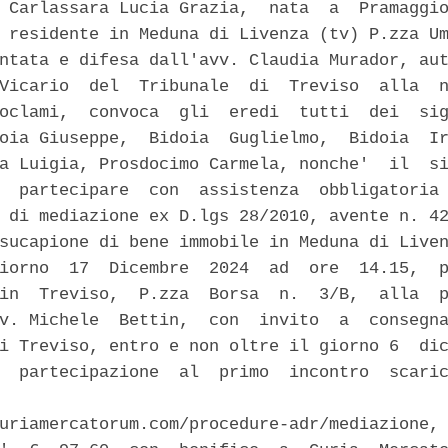
 Carlassara Lucia Grazia,  nata  a  Pramaggio
 residente in Meduna di Livenza (tv) P.zza Um
ntata e difesa dall'avv. Claudia Murador, aut
Vicario  del  Tribunale  di  Treviso  alla  n
oclami,  convoca  gli  eredi  tutti  dei  sig
oia Giuseppe,  Bidoia  Guglielmo,  Bidoia  Ir
a Luigia, Prosdocimo Carmela, nonche'  il  si
  partecipare  con  assistenza  obbligatoria 
 di mediazione ex D.lgs 28/2010, avente n. 42
sucapione di bene immobile in Meduna di Liven
iorno  17  Dicembre  2024  ad  ore  14.15,  p
in  Treviso,  P.zza  Borsa  n.  3/B,  alla  p
v. Michele  Bettin,  con  invito  a  consegna
i Treviso, entro e non oltre il giorno 6  dic
  partecipazione  al  primo  incontro  scaric
                                             
uriamercatorum.com/procedure-adr/mediazione, 