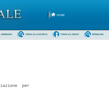
HOME
L SOMMARIO
TORNA ALLA RICERCA
TORNA ALL'INDICE
PERMALINK
iazione  per
