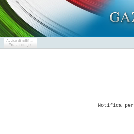
Avviso di rettifica
Errata corrige
Notifica per
            