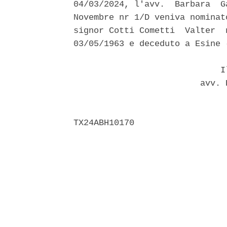
04/03/2024, l'avv.  Barbara  G
Novembre nr 1/D veniva nominat
signor Cotti Cometti  Valter  
03/05/1963 e deceduto a Esine 
                             Il
                         avv. 