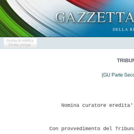
Avviso di rettifica
Errata corrige
TRIBU
(GU Parte Seco
      Nomina curatore eredita'
  Con provvedimento del Tribun