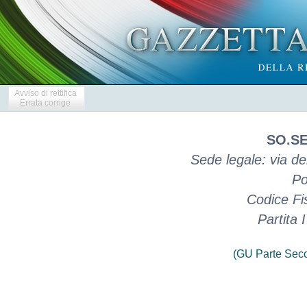
Avviso di rettifica
Errata corrige
SO.SE
Sede legale: via de
Po
Codice Fi
Partita
(GU Parte Seco