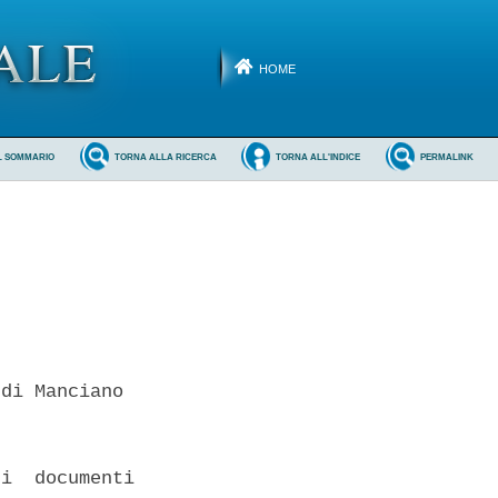
HOME
L SOMMARIO
TORNA ALLA RICERCA
TORNA ALL'INDICE
PERMALINK
di Manciano 

i  documenti
