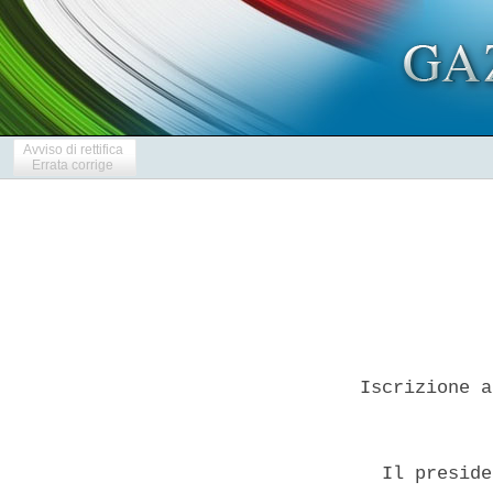
Avviso di rettifica
Errata corrige
Iscrizione a
  Il preside