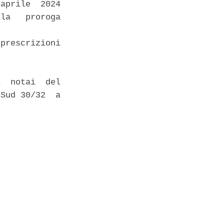
aprile  2024

la   proroga

prescrizioni

  notai  del

Sud 30/32  a
