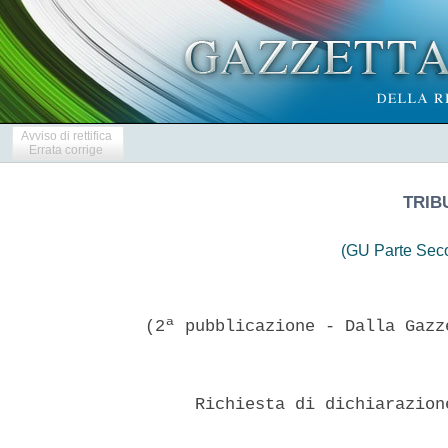
Avviso di rettifica
Errata corrige
TRIB
(GU Parte Seco
(2ª pubblicazione - Dalla Gazz
     Richiesta di dichiarazion