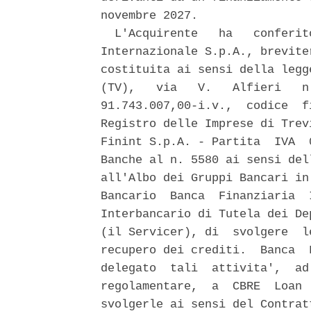
novembre 2027. 

  L'Acquirente   ha   conferit
Internazionale S.p.A., brevite
costituita ai sensi della legg
(TV),   via   V.   Alfieri   n
91.743.007,00-i.v.,  codice  f
Registro delle Imprese di Trev
Finint S.p.A. - Partita  IVA  
Banche al n. 5580 ai sensi del
all'Albo dei Gruppi Bancari in
Bancario  Banca  Finanziaria  
Interbancario di Tutela dei De
(il Servicer), di  svolgere  l
recupero dei crediti.  Banca  
delegato  tali  attivita',  ad
regolamentare,  a  CBRE  Loan 
svolgerle ai sensi del Contrat