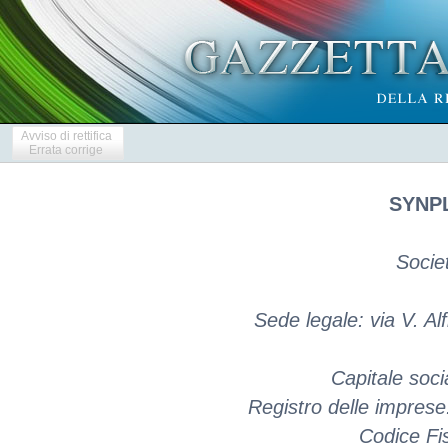
Avviso di rettifica
Errata corrige
SYNPL
Socie
Sede legale: via V. Al
Capitale soci
Registro delle impres
Codice Fi