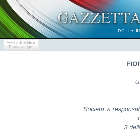
Avviso di rettifica
Errata corrige
FIOR
U
Societa' a responsabil
3 del