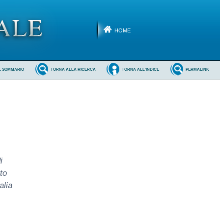
HOME
L SOMMARIO
TORNA ALLA RICERCA
TORNA ALL'INDICE
PERMALINK
i
to
alia