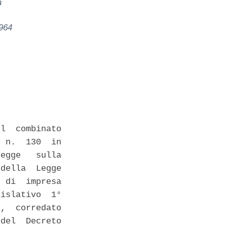
a
964