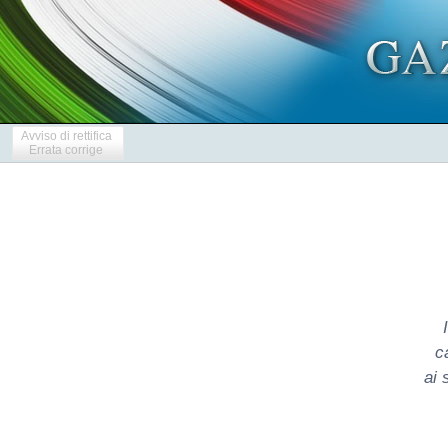
Avviso di rettifica
Errata corrige
c
ai 