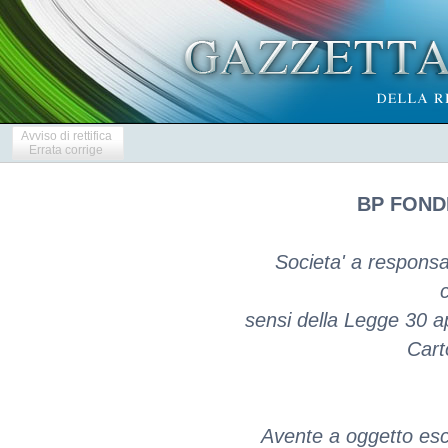
Avviso di rettifica
Errata corrige
BP FONDI
Societa' a responsab
c
sensi della Legge 30 ap
Cart
Avente a oggetto escl