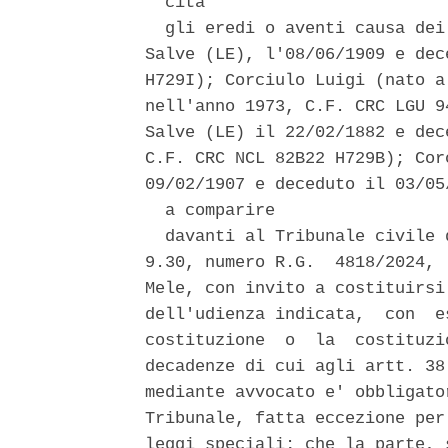
  cita 

  gli eredi o aventi causa dei
Salve (LE), l'08/06/1909 e dec
H729I); Corciulo Luigi (nato a
nell'anno 1973, C.F. CRC LGU 9
Salve (LE) il 22/02/1882 e dec
C.F. CRC NCL 82B22 H729B); Cor
09/02/1907 e deceduto il 03/05
  a comparire 

  davanti al Tribunale civile 
9.30, numero R.G.  4818/2024, 
Mele, con invito a costituirsi
dell'udienza indicata,  con  e
costituzione  o  la  costituzi
decadenze di cui agli artt. 38
mediante avvocato e' obbligato
Tribunale, fatta eccezione per
leggi speciali; che la parte, 