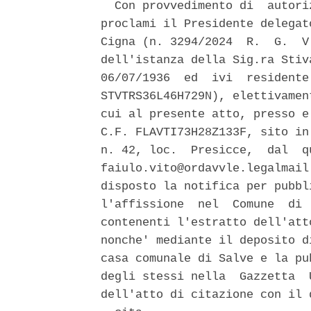
  Con provvedimento di  autori
proclami il Presidente delegat
Cigna (n. 3294/2024  R.  G.  V
dell'istanza della Sig.ra Stiv
06/07/1936  ed  ivi  residente
STVTRS36L46H729N), elettivamen
cui al presente atto, presso e
C.F. FLAVTI73H28Z133F, sito in
n. 42, loc.  Presicce,  dal  q
faiulo.vito@ordavvle.legalmail
disposto la notifica per pubbl
l'affissione  nel  Comune  di 
contenenti l'estratto dell'att
nonche' mediante il deposito d
casa comunale di Salve e la pu
degli stessi nella  Gazzetta  
dell'atto di citazione con il 