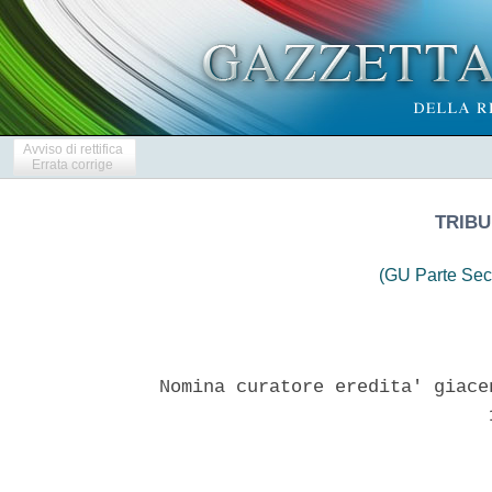
Avviso di rettifica
Errata corrige
TRIBU
(GU Parte Sec
Nomina curatore eredita' giace
                              1