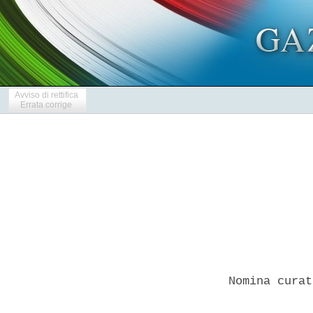
Avviso di rettifica
Errata corrige
Nomina curat
            