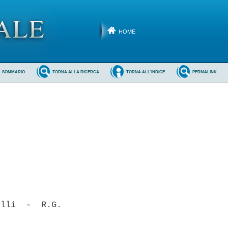
HOME
L SOMMARIO
TORNA ALLA RICERCA
TORNA ALL'INDICE
PERMALINK
lli  -  R.G.
