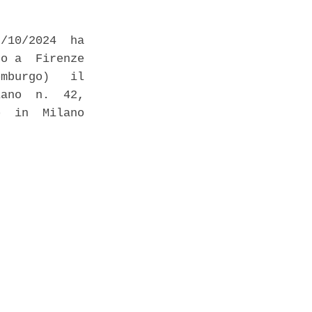
/10/2024  ha

o a  Firenze

mburgo)   il

ano  n.  42,

  in  Milano
