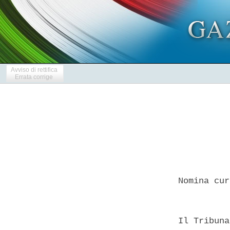
Avviso di rettifica
Errata corrige
  Nomina cur
  Il Tribuna