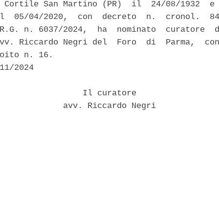
 Cortile San Martino (PR)  il  24/08/1932  e 
l  05/04/2020,  con  decreto  n.  cronol.  84
R.G. n. 6037/2024,  ha  nominato  curatore  d
vv. Riccardo Negri del  Foro  di  Parma,  con
oito n. 16. 

11/2024 

                 Il curatore 

             avv. Riccardo Negri 
