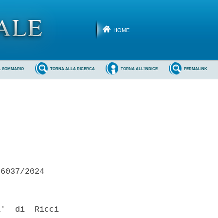
HOME
L SOMMARIO
TORNA ALLA RICERCA
TORNA ALL'INDICE
PERMALINK
6037/2024 

'  di  Ricci
