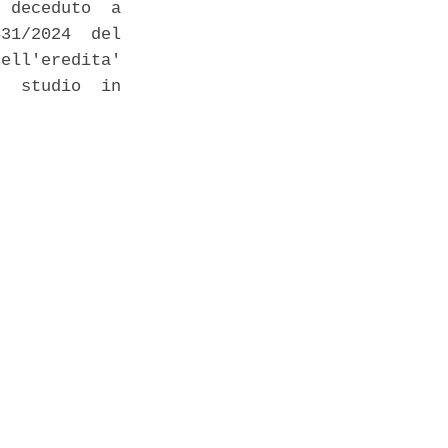
 deceduto  a

31/2024  del

ell'eredita'

  studio  in
