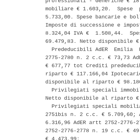
professionali - Generiche € 18
mobiliare € 1.603,20.  Spese  
5.733,00. Spese bancarie e bol
Imposte di successione e impos
8.324,04 IVA €  1.508,44.  Spe
69.479,83. Netto disponibile € 
  Prededucibili AdER  Emilia  
2775-2780 n. 2 c.c. € 73,73 Ad
€ 677,77 tot Crediti prededuci
riparto € 117.166,04 Ipotecari
disponibile al riparto € 98.180
  Privilegiati speciali immobi
Netto disponibile al riparto € 
  Privilegiati speciali mobili
2751bis n. 2 c.c. € 5.709,60; 
6.316,96 AdER artt 2752-2776-2
2752-2776-2778 n. 19 c.c. € 49
€ 4.473,99; 
