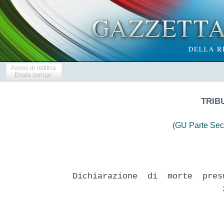
Avviso di rettifica
Errata corrige
TRIB
(GU Parte Sec
Dichiarazione  di  morte  pres
                              3