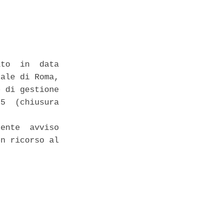
to  in  data

ale di Roma,

 di gestione

5  (chiusura

ente  avviso

n ricorso al
