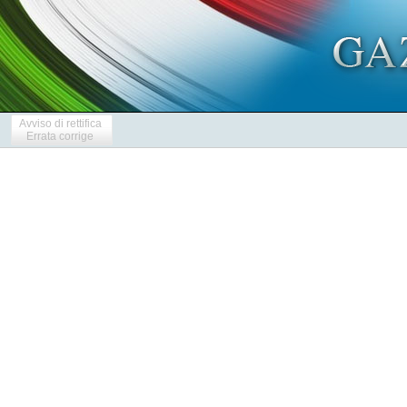
Avviso di rettifica
Errata corrige