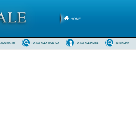
HOME
L SOMMARIO
TORNA ALLA RICERCA
TORNA ALL'INDICE
PERMALINK