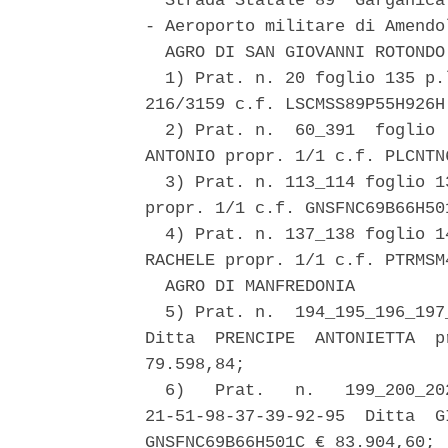
  Strada Statale 89 "Garganica
- Aeroporto militare di Amendo
  AGRO DI SAN GIOVANNI ROTONDO 
  1) Prat. n. 20 foglio 135 p.
216/3159 c.f. LSCMSS89P55H926H 
  2) Prat. n.  60_391  foglio 
ANTONIO propr. 1/1 c.f. PLCNTN
  3) Prat. n. 113_114 foglio 1
propr. 1/1 c.f. GNSFNC69B66H50
  4) Prat. n. 137_138 foglio 1
RACHELE propr. 1/1 c.f. PTRMSM
  AGRO DI MANFREDONIA 

  5) Prat. n.  194_195_196_197
Ditta  PRENCIPE  ANTONIETTA  p
79.598,84; 

  6)   Prat.   n.   199_200_20
21-51-98-37-39-92-95  Ditta  G
GNSFNC69B66H501C € 83.904,60; 
