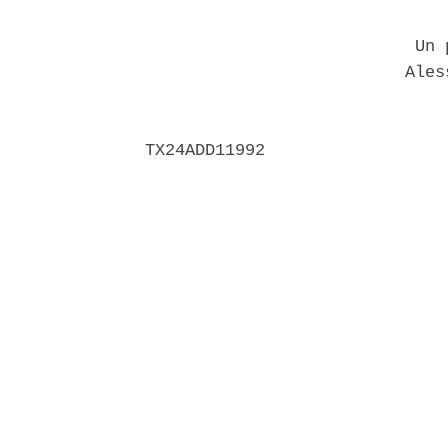
                           Un p
                          Aless