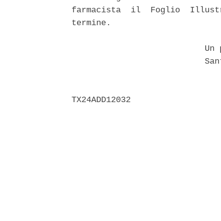
farmacista  il  Foglio  Illust
termine. 

                           Un p
                           Sant