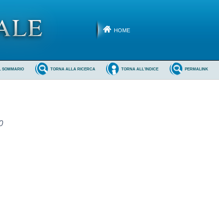
HOME
L SOMMARIO
TORNA ALLA RICERCA
TORNA ALL'INDICE
PERMALINK
0