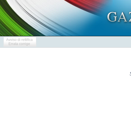
Avviso di rettifica
Errata corrige