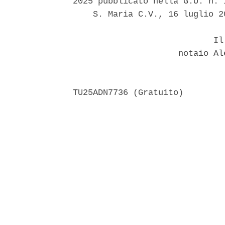
2025 pubblicato nella G.U. n. 
    S. Maria C.V., 16 luglio 20
                            Il 
                     notaio Al