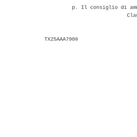
         p. Il consiglio di am
                           Clau