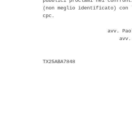
pubblici proclami nei confront
(non meglio identificato) con 
cpc. 

                      avv. Pao
                          avv.