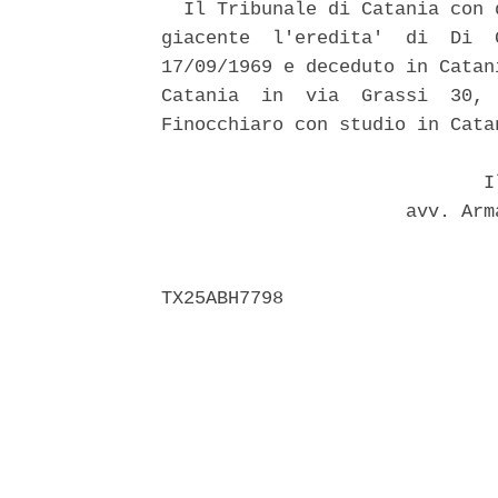
  Il Tribunale di Catania con 
giacente  l'eredita'  di  Di  
17/09/1969 e deceduto in Catan
Catania  in  via  Grassi  30, 
Finocchiaro con studio in Cata
                             Il
                      avv. Arm