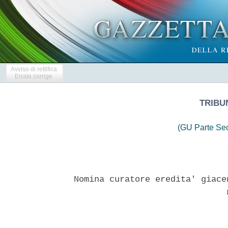
Avviso di rettifica
Errata corrige
TRIBU
(GU Parte Se
Nomina curatore eredita' giace
                              8