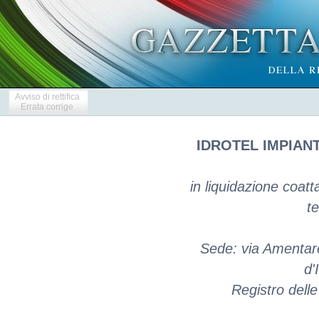
Avviso di rettifica
Errata corrige
IDROTEL IMPIAN
in liquidazione coatt
te
Sede: via Amentar
d'
Registro dell