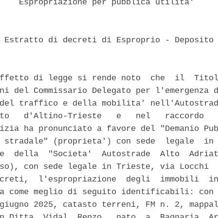
    Espropriazione per pubblica utilita' 

 Estratto di decreti di Esproprio - Deposito 
ffetto di legge si rende noto  che  il  Titol
ni del Commissario Delegato per l'emergenza d
del traffico e della mobilita' nell'Autostrad
to   d'Altino-Trieste   e   nel   raccordo   
izia ha pronunciato a favore del "Demanio Pub
 stradale" (proprieta') con sede  legale  in 
e  della  "Societa'  Autostrade  Alto  Adriat
so), con sede legale in Trieste, via Locchi  
creti,  l'espropriazione  degli  immobili  in
a come meglio di seguito identificabili: con 
giugno 2025, catasto terreni, FM n. 2, mappal
n Ditta  Vidal  Renzo,  nato  a  Bagnaria  Ar