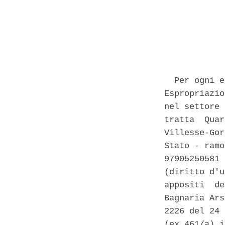
            
            
  Per ogni e
Espropriazio
nel settore 
tratta  Quar
Villesse-Gor
Stato - ramo
97905250581 
(diritto d'u
appositi  de
Bagnaria Ars
2226 del 24 
(ex 461/a) i