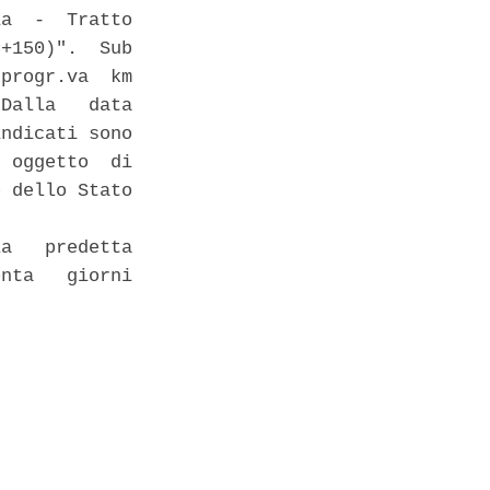
a  -  Tratto

+150)".  Sub

progr.va  km

Dalla   data

ndicati sono

 oggetto  di

 dello Stato

a   predetta

nta   giorni
