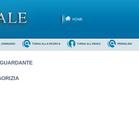
HOME
L SOMMARIO
TORNA ALLA RICERCA
TORNA ALL'INDICE
PERMALINK
RIGUARDANTE
GORIZIA