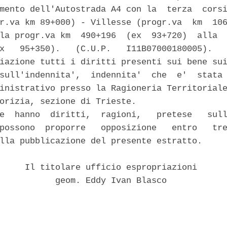
mento dell'Autostrada A4 con la  terza  corsi
r.va km 89+000) - Villesse (progr.va  km  106
la progr.va km  490+196  (ex  93+720)  alla  
x   95+350).   (C.U.P.   I11B07000180005).   
iazione tutti i diritti presenti sui bene sui
sull'indennita',  indennita'  che  e'  stata 
inistrativo presso la Ragioneria Territoriale
orizia, sezione di Trieste. 

e  hanno  diritti,  ragioni,   pretese   sull
possono  proporre   opposizione   entro   tre
lla pubblicazione del presente estratto. 

     Il titolare ufficio espropriazioni 

           geom. Eddy Ivan Blasco 
