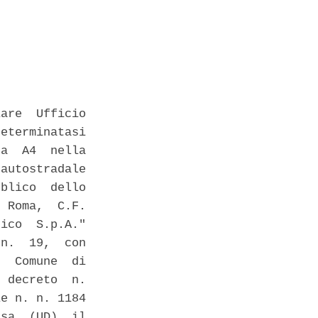


are  Ufficio

eterminatasi

a  A4  nella

autostradale

blico  dello

 Roma,  C.F.

ico  S.p.A."

n.  19,  con

  Comune  di

 decreto  n.

e n. n. 1184

sa  (UD)  il
