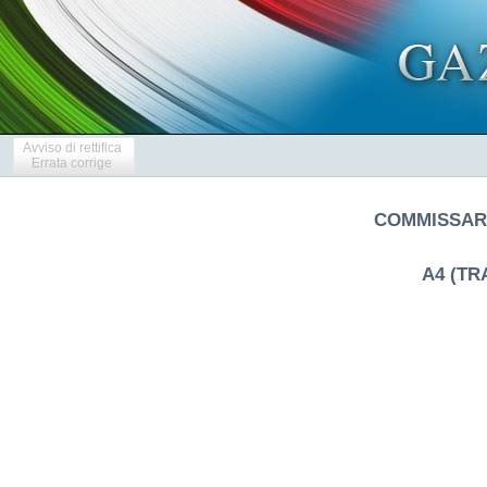
Avviso di rettifica
Errata corrige
COMMISSARI
A4 (TR