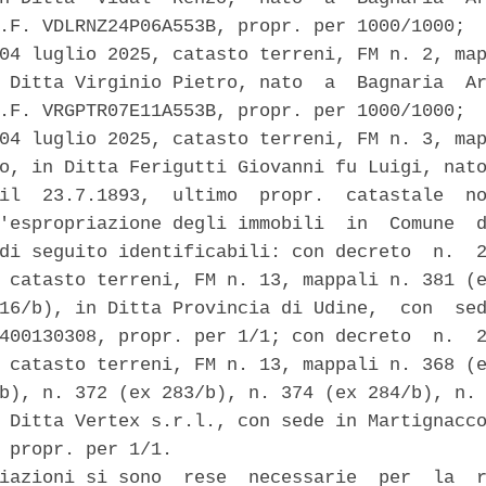
.F. VDLRNZ24P06A553B, propr. per 1000/1000;  
04 luglio 2025, catasto terreni, FM n. 2, map
 Ditta Virginio Pietro, nato  a  Bagnaria  Ar
.F. VRGPTR07E11A553B, propr. per 1000/1000;  
04 luglio 2025, catasto terreni, FM n. 3, map
o, in Ditta Ferigutti Giovanni fu Luigi, nato
il  23.7.1893,  ultimo  propr.  catastale  no
'espropriazione degli immobili  in  Comune  d
di seguito identificabili: con decreto  n.  2
 catasto terreni, FM n. 13, mappali n. 381 (e
16/b), in Ditta Provincia di Udine,  con  sed
400130308, propr. per 1/1; con decreto  n.  2
 catasto terreni, FM n. 13, mappali n. 368 (e
b), n. 372 (ex 283/b), n. 374 (ex 284/b), n. 
 Ditta Vertex s.r.l., con sede in Martignacco
 propr. per 1/1. 

iazioni si sono  rese  necessarie  per  la  r