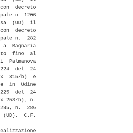
con  decreto

pale n. 1206

sa  (UD)  il

con  decreto

pale n.  282

 a  Bagnaria

to  fino  al

i  Palmanova

224  del  24

x  315/b)  e

e  in  Udine

225  del  24

x 253/b), n.

285, n.  286

 (UD),  C.F.

ealizzazione
